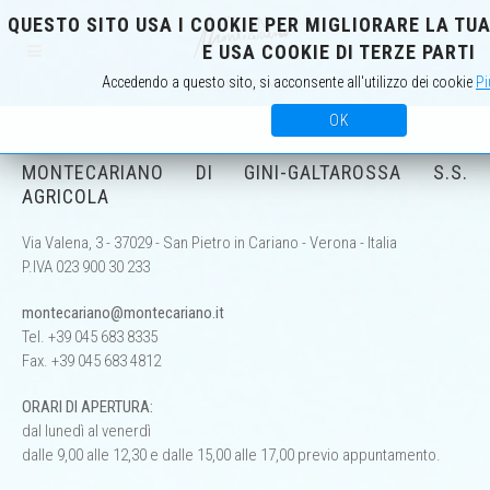
QUESTO SITO USA I COOKIE PER MIGLIORARE LA TU
IT
EN
E USA COOKIE DI TERZE PARTI
Accedendo a questo sito, si acconsente all'utilizzo dei cookie
Pi
OK
MONTECARIANO DI GINI-GALTAROSSA S.S.
AGRICOLA
Via Valena, 3 - 37029 - San Pietro in Cariano - Verona - Italia
P.IVA 023 900 30 233
montecariano@montecariano.it
Tel. +39 045 683 8335
Fax. +39 045 683 4812
ORARI DI APERTURA:
dal lunedì al venerdì
dalle 9,00 alle 12,30 e dalle 15,00 alle 17,00 previo appuntamento.