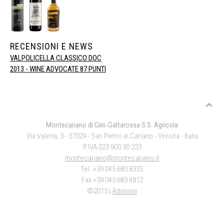
RECENSIONI E NEWS
VALPOLICELLA CLASSICO DOC
2013 - WINE ADVOCATE 87 PUNTI
Montecariano di Gini-Galtarossa S.S. Agricola
Via Valena, 3 - 37029 - San Pietro in Cariano - Verona - Italia
P.IVA 023 900 30 233
montecariano@montecariano.it
Tel. +39 045 683 8335
Fax +39 045 683 4812
©2015 |
Advision