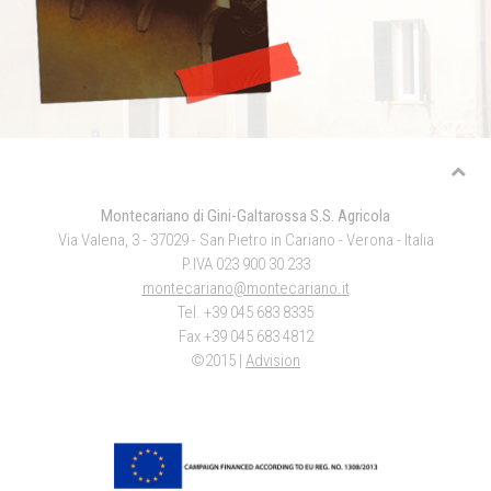
Montecariano di Gini-Galtarossa S.S. Agricola
Via Valena, 3 - 37029 - San Pietro in Cariano - Verona - Italia
P.IVA 023 900 30 233
montecariano@montecariano.it
Tel. +39 045 683 8335
Fax +39 045 683 4812
©2015 |
Advision