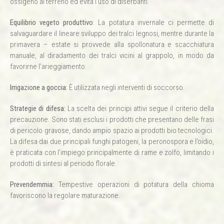
ossigeno al terreno ed evita l’uso di diserbanti.
Equilibrio vegeto produttivo
: La potatura invernale ci permette di
salvaguardare il lineare sviluppo dei tralci legnosi, mentre durante la
primavera – estate si provvede alla spollonatura e scacchiatura
manuale, al diradamento dei tralci vicini al grappolo, in modo da
favorirne l’arieggiamento.
Irrigazione a goccia:
È utilizzata negli interventi di soccorso.
Strategie di difesa:
La scelta dei principi attivi segue il criterio della
precauzione. Sono stati esclusi i prodotti che presentano delle frasi
di pericolo gravose, dando ampio spazio ai prodotti bio tecnologici.
La difesa dai due principali funghi patogeni, la peronospora e l’oidio,
è praticata con l’impiego principalmente di rame e zolfo, limitando i
prodotti di sintesi al periodo florale.
Prevendemmia:
Tempestive operazioni di potatura della chioma
favoriscono la regolare maturazione.