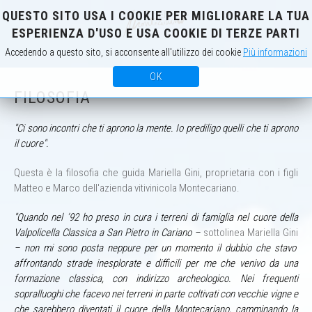
QUESTO SITO USA I COOKIE PER MIGLIORARE LA TUA
IT
EN
ESPERIENZA D'USO E USA COOKIE DI TERZE PARTI
Accedendo a questo sito, si acconsente all'utilizzo dei cookie
Più informazioni
OK
FILOSOFIA
"Ci sono incontri che ti aprono la mente. Io prediligo quelli che ti aprono
il cuore".
Questa è la filosofia che guida Mariella Gini, proprietaria con i figli
Matteo e Marco dell'azienda vitivinicola Montecariano.
"Quando nel ’92 ho preso in cura i terreni di famiglia nel cuore della
Valpolicella Classica a San Pietro in Cariano –
sottolinea Mariella Gini
– non mi sono posta neppure per un momento il dubbio che stavo
affrontando strade inesplorate e difficili per me che venivo da una
formazione classica, con indirizzo archeologico. Nei frequenti
sopralluoghi che facevo nei terreni in parte coltivati con vecchie vigne e
che sarebbero diventati il cuore della Montecariano, camminando la