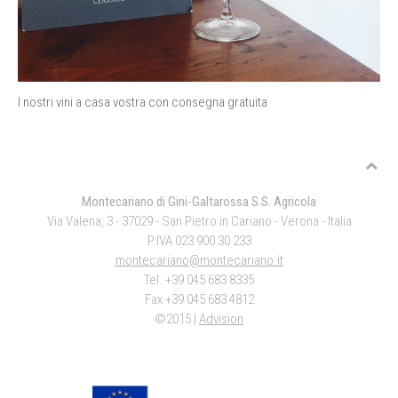
I nostri vini a casa vostra con consegna gratuita
Montecariano di Gini-Galtarossa S.S. Agricola
Via Valena, 3 - 37029 - San Pietro in Cariano - Verona - Italia
P.IVA 023 900 30 233
montecariano@montecariano.it
Tel. +39 045 683 8335
Fax +39 045 683 4812
©2015 |
Advision