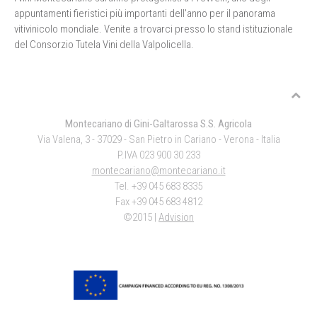
appuntamenti fieristici più importanti dell'anno per il panorama
vitivinicolo mondiale. Venite a trovarci presso lo stand istituzionale
del Consorzio Tutela Vini della Valpolicella.
Montecariano di Gini-Galtarossa S.S. Agricola
Via Valena, 3 - 37029 - San Pietro in Cariano - Verona - Italia
P.IVA 023 900 30 233
montecariano@montecariano.it
Tel. +39 045 683 8335
Fax +39 045 683 4812
©2015 |
Advision